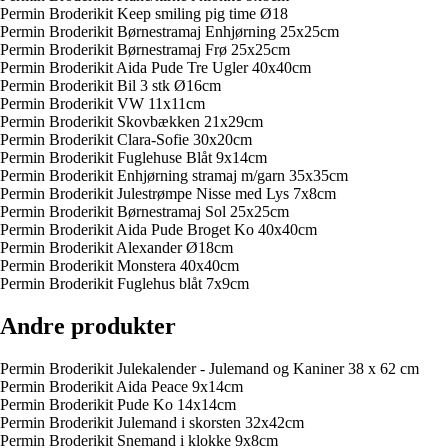
Permin Broderikit Keep smiling pig time Ø18
Permin Broderikit Børnestramaj Enhjørning 25x25cm
Permin Broderikit Børnestramaj Frø 25x25cm
Permin Broderikit Aida Pude Tre Ugler 40x40cm
Permin Broderikit Bil 3 stk Ø16cm
Permin Broderikit VW 11x11cm
Permin Broderikit Skovbækken 21x29cm
Permin Broderikit Clara-Sofie 30x20cm
Permin Broderikit Fuglehuse Blåt 9x14cm
Permin Broderikit Enhjørning stramaj m/garn 35x35cm
Permin Broderikit Julestrømpe Nisse med Lys 7x8cm
Permin Broderikit Børnestramaj Sol 25x25cm
Permin Broderikit Aida Pude Broget Ko 40x40cm
Permin Broderikit Alexander Ø18cm
Permin Broderikit Monstera 40x40cm
Permin Broderikit Fuglehus blåt 7x9cm
Andre produkter
Permin Broderikit Julekalender - Julemand og Kaniner 38 x 62 cm
Permin Broderikit Aida Peace 9x14cm
Permin Broderikit Pude Ko 14x14cm
Permin Broderikit Julemand i skorsten 32x42cm
Permin Broderikit Snemand i klokke 9x8cm