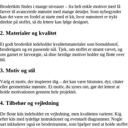
Broderikits findes i mange niveauer – fra helt enkle motiver med få
farver til avancerede mønstre med mange detaljer. Som nybegynder
kan det være en fordel at starte med et kit, hvor mønsteret er trykt
direkte på stoffet, så du lettere kan følge designet.
2. Materialer og kvalitet
Et godt broderikit indeholder kvalitetsmaterialer som bomuldsstof,
broderigarn og en passende nål. Tjek, om stoffet er stramt vævet, og
om garnet er farveægte, så dine færdige motiver holder sig flotte over
tid.
3. Motiv og stil
Vælg et motiv, der inspirerer dig – det kan være blomster, dyr, citater
eller geometriske mønstre. Et motiv, du synes om, gør det lettere at
holde motivationen gennem hele projektet.
4. Tilbehør og vejledning
De fleste kits indeholder en vejledning, men kvaliteten varierer. Kig
efter kits med tydelige instruktioner og eventuelt diagrammer. Nogle
sæt inkluderer også en broderiramme, som hjælper med at holde stoffet