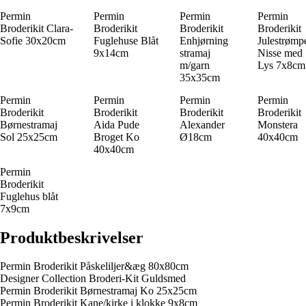
Permin
Permin
Permin
Permin
Broderikit Clara-
Broderikit
Broderikit
Broderikit
Sofie 30x20cm
Fuglehuse Blåt
Enhjørning
Julestrømp
9x14cm
stramaj
Nisse med
m/garn
Lys 7x8cm
35x35cm
Permin
Permin
Permin
Permin
Broderikit
Broderikit
Broderikit
Broderikit
Børnestramaj
Aida Pude
Alexander
Monstera
Sol 25x25cm
Broget Ko
Ø18cm
40x40cm
40x40cm
Permin
Broderikit
Fuglehus blåt
7x9cm
Produktbeskrivelser
Permin Broderikit Påskeliljer&æg 80x80cm
Designer Collection Broderi-Kit Guldsmed
Permin Broderikit Børnestramaj Ko 25x25cm
Permin Broderikit Kane/kirke i klokke 9x8cm