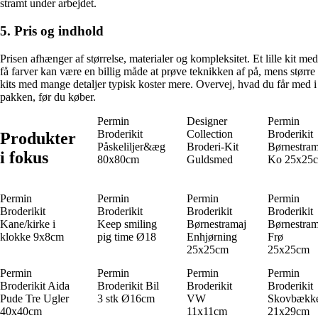
stramt under arbejdet.
5. Pris og indhold
Prisen afhænger af størrelse, materialer og kompleksitet. Et lille kit med
få farver kan være en billig måde at prøve teknikken af på, mens større
kits med mange detaljer typisk koster mere. Overvej, hvad du får med i
pakken, før du køber.
Permin
Designer
Permin
Broderikit
Collection
Broderikit
Produkter
Påskeliljer&æg
Broderi-Kit
Børnestram
i fokus
80x80cm
Guldsmed
Ko 25x25
Permin
Permin
Permin
Permin
Broderikit
Broderikit
Broderikit
Broderikit
Kane/kirke i
Keep smiling
Børnestramaj
Børnestram
klokke 9x8cm
pig time Ø18
Enhjørning
Frø
25x25cm
25x25cm
Permin
Permin
Permin
Permin
Broderikit Aida
Broderikit Bil
Broderikit
Broderikit
Pude Tre Ugler
3 stk Ø16cm
VW
Skovbækk
40x40cm
11x11cm
21x29cm