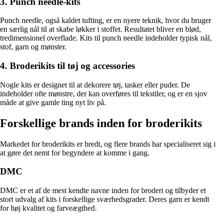
3. Punch needle-kits
Punch needle, også kaldet tufting, er en nyere teknik, hvor du bruger
en særlig nål til at skabe løkker i stoffet. Resultatet bliver en blød,
tredimensionel overflade. Kits til punch needle indeholder typisk nål,
stof, garn og mønster.
4. Broderikits til tøj og accessories
Nogle kits er designet til at dekorere tøj, tasker eller puder. De
indeholder ofte mønstre, der kan overføres til tekstiler, og er en sjov
måde at give gamle ting nyt liv på.
Forskellige brands inden for broderikits
Markedet for broderikits er bredt, og flere brands har specialiseret sig i
at gøre det nemt for begyndere at komme i gang.
DMC
DMC er et af de mest kendte navne inden for broderi og tilbyder et
stort udvalg af kits i forskellige sværhedsgrader. Deres garn er kendt
for høj kvalitet og farveægthed.