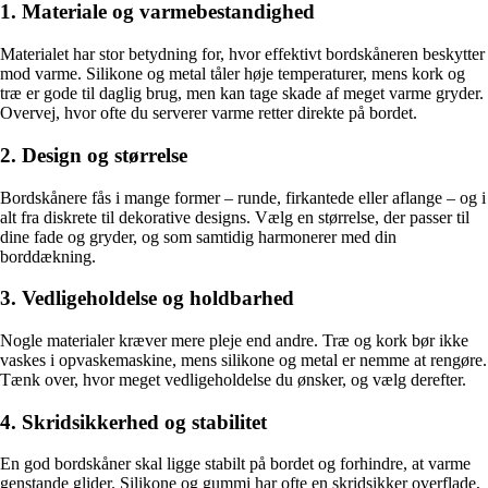
1. Materiale og varmebestandighed
Materialet har stor betydning for, hvor effektivt bordskåneren beskytter
mod varme. Silikone og metal tåler høje temperaturer, mens kork og
træ er gode til daglig brug, men kan tage skade af meget varme gryder.
Overvej, hvor ofte du serverer varme retter direkte på bordet.
2. Design og størrelse
Bordskånere fås i mange former – runde, firkantede eller aflange – og i
alt fra diskrete til dekorative designs. Vælg en størrelse, der passer til
dine fade og gryder, og som samtidig harmonerer med din
borddækning.
3. Vedligeholdelse og holdbarhed
Nogle materialer kræver mere pleje end andre. Træ og kork bør ikke
vaskes i opvaskemaskine, mens silikone og metal er nemme at rengøre.
Tænk over, hvor meget vedligeholdelse du ønsker, og vælg derefter.
4. Skridsikkerhed og stabilitet
En god bordskåner skal ligge stabilt på bordet og forhindre, at varme
genstande glider. Silikone og gummi har ofte en skridsikker overflade,