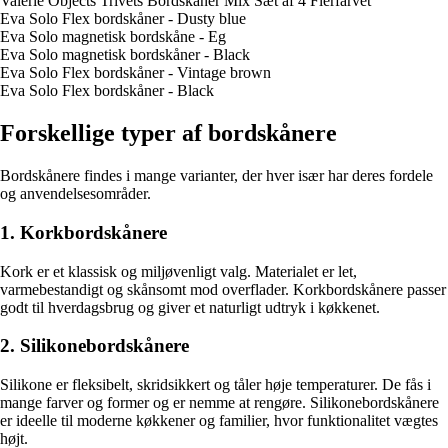
Valerie Objects Trivets Bordskåner Mix Sæt af 4 Flerfarvet
Eva Solo Flex bordskåner - Dusty blue
Eva Solo magnetisk bordskåne - Eg
Eva Solo magnetisk bordskåner - Black
Eva Solo Flex bordskåner - Vintage brown
Eva Solo Flex bordskåner - Black
Forskellige typer af bordskånere
Bordskånere findes i mange varianter, der hver især har deres fordele
og anvendelsesområder.
1. Korkbordskånere
Kork er et klassisk og miljøvenligt valg. Materialet er let,
varmebestandigt og skånsomt mod overflader. Korkbordskånere passer
godt til hverdagsbrug og giver et naturligt udtryk i køkkenet.
2. Silikonebordskånere
Silikone er fleksibelt, skridsikkert og tåler høje temperaturer. De fås i
mange farver og former og er nemme at rengøre. Silikonebordskånere
er ideelle til moderne køkkener og familier, hvor funktionalitet vægtes
højt.