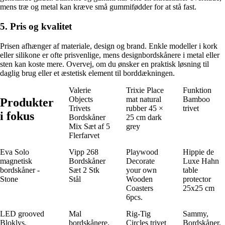
mens træ og metal kan kræve små gummifødder for at stå fast.
5. Pris og kvalitet
Prisen afhænger af materiale, design og brand. Enkle modeller i kork
eller silikone er ofte prisvenlige, mens designbordskånere i metal eller
sten kan koste mere. Overvej, om du ønsker en praktisk løsning til
daglig brug eller et æstetisk element til borddækningen.
Valerie
Trixie Place
Funktion
Objects
mat natural
Bamboo
Produkter
Trivets
rubber 45 ×
trivet
i fokus
Bordskåner
25 cm dark
Mix Sæt af 5
grey
Flerfarvet
Eva Solo
Vipp 268
Playwood
Hippie de
magnetisk
Bordskåner
Decorate
Luxe Hahn
bordskåner -
Sæt 2 Stk
your own
table
Stone
Stål
Wooden
protector
Coasters
25x25 cm
6pcs.
LED grooved
Mal
Rig-Tig
Sammy,
Bloklys,
bordskånere,
Circles trivet
Bordskåner,