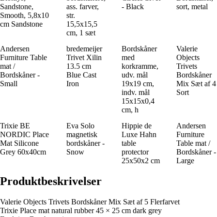
Sandstone,
ass. farver,
- Black
sort, metal
Smooth, 5,8x10
str.
cm Sandstone
15,5x15,5
cm, 1 sæt
Andersen
bredemeijer
Bordskåner
Valerie
Furniture Table
Trivet Xilin
med
Objects
mat /
13.5 cm
korkramme,
Trivets
Bordskåner -
Blue Cast
udv. mål
Bordskåner
Small
Iron
19x19 cm,
Mix Sæt af 4
indv. mål
Sort
15x15x0,4
cm, h
Trixie BE
Eva Solo
Hippie de
Andersen
NORDIC Place
magnetisk
Luxe Hahn
Furniture
Mat Silicone
bordskåner -
table
Table mat /
Grey 60x40cm
Snow
protector
Bordskåner -
25x50x2 cm
Large
Produktbeskrivelser
Valerie Objects Trivets Bordskåner Mix Sæt af 5 Flerfarvet
Trixie Place mat natural rubber 45 × 25 cm dark grey